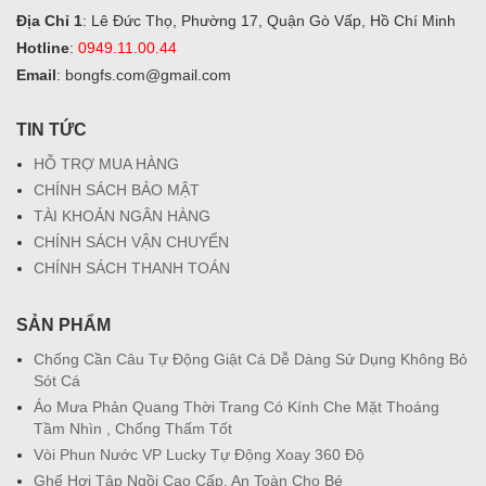
Địa Chỉ 1
: Lê Đức Thọ, Phường 17, Quận Gò Vấp, Hồ Chí Minh
Hotline
:
0949.11.00.44
Email
: bongfs.com@gmail.com
TIN TỨC
HỖ TRỢ MUA HÀNG
CHÍNH SÁCH BẢO MẬT
TÀI KHOẢN NGÂN HÀNG
CHÍNH SÁCH VẬN CHUYỂN
CHÍNH SÁCH THANH TOÁN
SẢN PHẨM
Chống Cần Câu Tự Động Giật Cá Dễ Dàng Sử Dụng Không Bỏ
Sót Cá
Áo Mưa Phản Quang Thời Trang Có Kính Che Mặt Thoáng
Tầm Nhìn , Chống Thấm Tốt
Vòi Phun Nước VP Lucky Tự Động Xoay 360 Độ
Ghế Hơi Tập Ngồi Cao Cấp, An Toàn Cho Bé