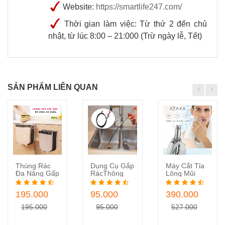
Website:
https://smartlife247.com/
Thời gian làm việc: Từ thứ 2 đến chủ
nhật, từ lúc 8:00 – 21:000 (Trừ ngày lễ, Tết)
SẢN PHẨM LIÊN QUAN
Thùng Rác
Dụng Cụ Gắp
Máy Cắt Tỉa
Thêm vào
Thêm vào
Thêm vào
Đa Năng Gấp
RácThông
Lông Mũi
Gọn Dễ Dàng
Tắc Cống,
Azaka Không
giỏ hàng
giỏ hàng
giỏ hàng
Cài, Mắc Ở
Lavabo Siêu
Gỉ - Tắt Tỉa
195.000
95.000
390.000
Mọi Nơi
Việt
Lông Mũi An
Toàn, Tuyệt
195.000
95.000
527.000
Đối Không
Đau