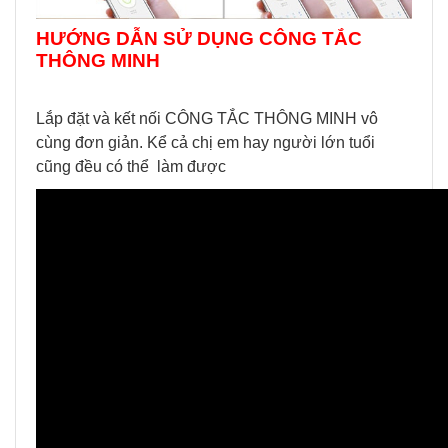
HƯỚNG DẪN SỬ DỤNG CÔNG TẮC
THÔNG MINH
Lắp đặt và kết nối CÔNG TẮC THÔNG MINH vô
cùng đơn giản. Kể cả chị em hay người lớn tuổi
cũng đều có thể làm được