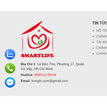
TIN TỨ
HỖ TR
CHÍNH
TÀI K
CHÍNH
CHÍNH
Địa Chỉ 1
: Lê Đức Thọ, Phường 17, Quận
Gò Vấp, Hồ Chí Minh
Hotline
:
0949.11.00.44
Email
: bongfs.com@gmail.com
Tài Khoản Ngân Hàng
Hỗ Trợ M