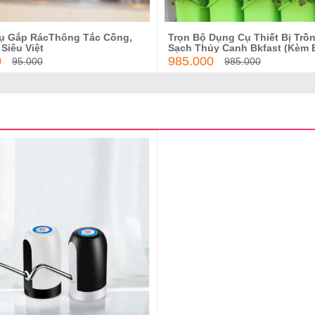
ụ Gắp RácThông Tắc Cống,
Trọn Bộ Dụng Cụ Thiết Bị Trồ
Thêm vào giỏ hàng
Thêm vào giỏ hàn
Siêu Việt
Sạch Thủy Canh Bkfast (Kèm 
Nồng Độ TDS)
0
985.000
95.000
985.000