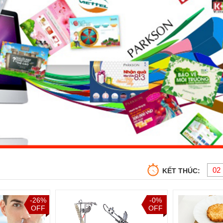
02
KẾT THÚC:
-26%
-0%
OFF
OFF