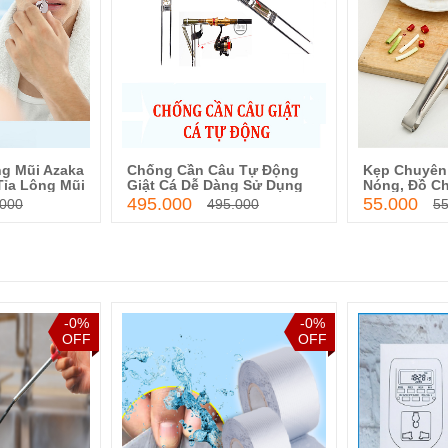
ng Mũi Azaka
Chống Cần Câu Tự Động
Kẹp Chuyên
o giỏ hàng
Thêm vào giỏ hàng
Thêm
Tỉa Lông Mũi
Giật Cá Dễ Dàng Sử Dụng
Nóng, Đồ C
 Đối Không
Không Bỏ Sót Cá
Gỉ
495.000
55.000
.000
495.000
55
-0%
-0%
OFF
OFF