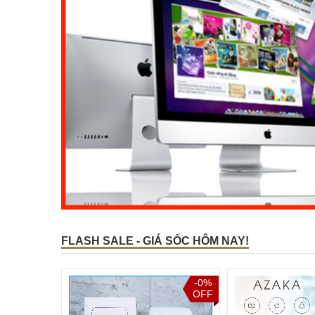
FLASH SALE - GIÁ SỐC HÔM NAY!
-0%
OFF