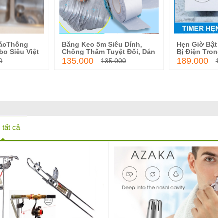
ácThông
Băng Keo 5m Siêu Dính,
Hẹn Giờ Bật 
o giỏ hàng
Thêm vào giỏ hàng
Thêm
bo Siêu Việt
Chống Thấm Tuyệt Đối, Dán
Bị Điện Tron
Được Trên Mọi Chất Liệu
Ổ Cắm Điện 
135.000
189.000
0
135.000
tất cả