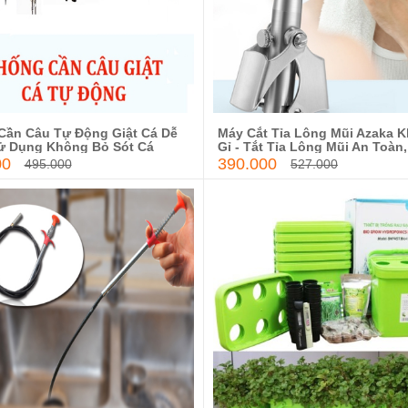
Cần Câu Tự Động Giật Cá Dễ
Máy Cắt Tỉa Lông Mũi Azaka 
Thêm vào giỏ hàng
Thêm vào giỏ hàn
ử Dụng Không Bỏ Sót Cá
Gỉ - Tắt Tỉa Lông Mũi An Toàn,
Đối Không Đau
00
390.000
495.000
527.000