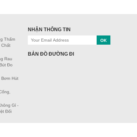
NHẬN THÔNG TIN
ng Thấm
OK
 Chất
BẢN ĐỒ ĐƯỜNG ĐI
ng Rau
Bút Đo
- Bơm Hút
Cống,
hông Gỉ -
ệt Đối
 Vận Chuyển
Chính Sác Bảo Mật