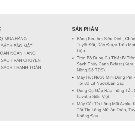
C
SẢN PHẨM
Ợ MUA HÀNG
Băng Keo 5m Siêu Dính, Chố
Tuyệt Đối, Dán Được Trên Mọi
 SÁCH BẢO MẬT
Liệu
HOẢN NGÂN HÀNG
Trọn Bộ Dụng Cụ Thiết Bị Trồ
 SÁCH VẬN CHUYỂN
Sạch Thủy Canh Bkfast (Kèm 
 SÁCH THANH TOÁN
Nồng Độ TDS)
Máy Hút Nước Mini Dùng Pin 
Tới 80 Lít Nước/Lần Sạc
Dụng Cụ Gắp RácThông Tắc 
Lavabo Siêu Việt
Máy Cắt Tỉa Lông Mũi Azaka K
Tắt Tỉa Lông Mũi An Toàn, Tuy
Không Đau
ua Hàng
Chính Sách Đổi Trả
Chính Sách Thanh Toán
Chính Sác