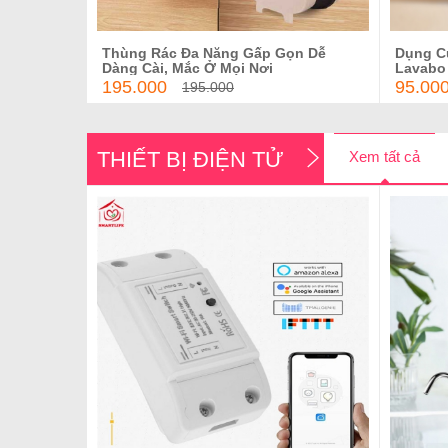
Thùng Rác Đa Năng Gấp Gọn Dễ
Dụng C
Thêm vào giỏ hàng
Dàng Cài, Mắc Ở Mọi Nơi
Lavabo 
195.000
95.00
195.000
THIẾT BỊ ĐIỆN TỬ
Xem tất cả