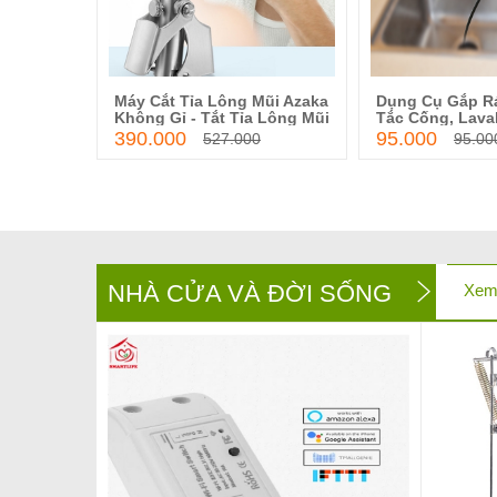
Máy Cắt Tỉa Lông Mũi Azaka
Dụng Cụ Gắp R
ồng Máy
Thêm vào giỏ hàng
Thêm và
iỏ hàng
Không Gỉ - Tắt Tỉa Lông Mũi
Tắc Cống, Lava
ản Giúp
An Toàn, Tuyệt Đối Không
390.000
95.000
ặn Bẩn
527.000
95.00
Đau
NHÀ CỬA VÀ ĐỜI SỐNG
Xem 