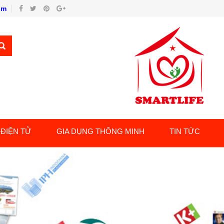
om
 ĐIỆN TỬ
GIA DỤNG THÔNG MINH
TIN TỨC