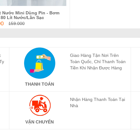
 Nước Mini Dùng Pin - Bơm
Thêm vào giỏ hàng
 80 Lít Nước/Lần Sạc
00
159.000
c
Giao Hàng Tận Nơi Trên
Ty
Toàn Quốc, Chỉ Thanh Toán
Tiền Khi Nhận Được Hàng
THANH TOÁN
Nhận Hàng Thanh Toán Tại
Nhà
VẬN CHUYỂN