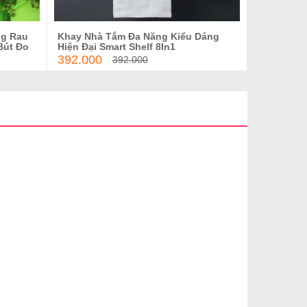
ng Rau
Khay Nhà Tắm Đa Năng Kiểu Dáng
g
Thêm vào giỏ hàng
Bút Đo
Hiện Đại Smart Shelf 8In1
392.000
392.000