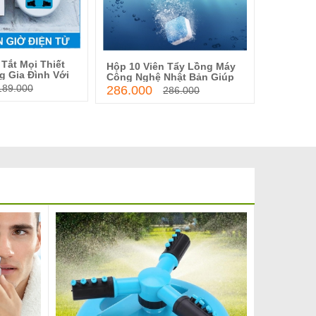
Tắt Mọi Thiết
Máy Cắt 
Hộp 10 Viên Tẩy Lồng Máy
 vào giỏ hàng
Thêm vào giỏ hàng
g Gia Đình Với
Không Gỉ
Công Nghệ Nhật Bản Giúp
hẹn Giờ AL - 06
An Toàn,
390.00
Làm Sạch 99,99%Cặn Bẩn
189.000
286.000
286.000
Đau