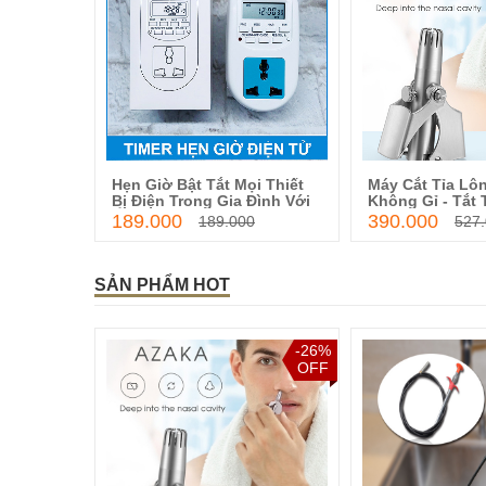
Hẹn Giờ Bật Tắt Mọi Thiết
Máy Cắt Tỉa Lô
Thêm vào giỏ hàng
Thêm và
Bị Điện Trong Gia Đình Với
Không Gỉ - Tắt 
Ổ Cắm Điện hẹn Giờ AL - 06
An Toàn, Tuyệt
189.000
390.000
189.000
527
Đau
SẢN PHẨM HOT
-0%
-26%
OFF
OFF