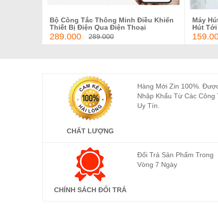
Bộ Công Tắc Thông Minh Điều Khiển
Máy Hút
Thêm vào giỏ hàng
Thiết Bị Điện Qua Điện Thoại
Hút Tới
289.000
159.0
289.000
Hàng Mới Zin 100%. Đượ
Nhập Khẩu Từ Các Công 
Uy Tín.
CHẤT LƯỢNG
Đổi Trả Sản Phẩm Trong
Vòng 7 Ngày
CHÍNH SÁCH ĐỔI TRẢ