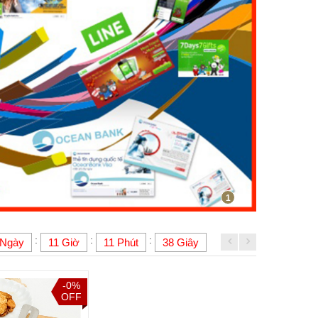
1
:
:
:
 Ngày
11 Giờ
11 Phút
37 Giây
-0%
OFF