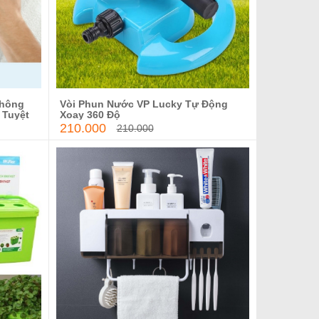
Không
Vòi Phun Nước VP Lucky Tự Động
g
Thêm vào giỏ hàng
 Tuyệt
Xoay 360 Độ
210.000
210.000