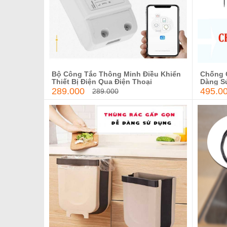
Bộ Công Tắc Thông Minh Điều Khiển
Chống 
Thêm vào giỏ hàng
Thiết Bị Điện Qua Điện Thoại
Dàng S
289.000
495.0
289.000